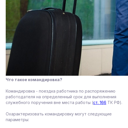
Что такое командировка?
Командировка - поездка работника по распоряжению
работодателя на определенный срок для выполнения
служебного поручения вне места работы (
ст. 166
ТК РФ).
Охарактеризовать командировку могут следующие
параметры: