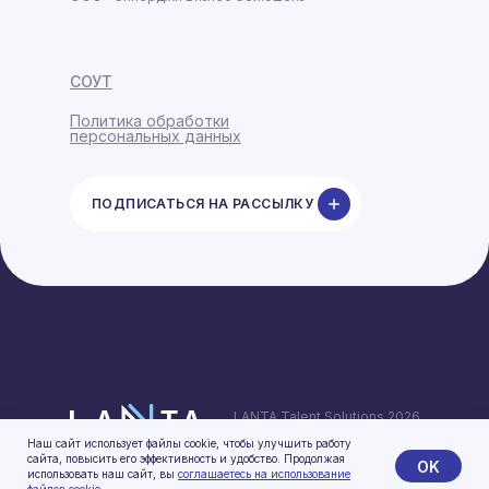
СОУТ
Политика обработки
персональных данных
ПОДПИСАТЬСЯ НА РАССЫЛКУ
LANTA Talent Solutions 2026
© Все права защищены
Наш сайт использует файлы cookie, чтобы улучшить работу
сайта, повысить его эффективность и удобство. Продолжая
OK
использовать наш сайт, вы
соглашаетесь на использование
Разработано