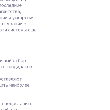
 последние
гентства,
ции и ускорения
интеграции с
 эти системы ещё
ичный отбор
ть кандидатов.
оставляют
дить наиболее
т предоставить
ний, что