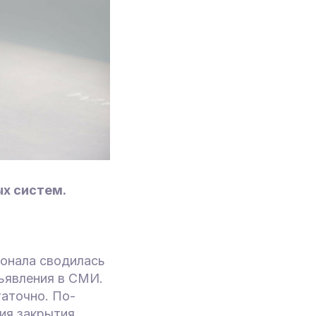
х систем.
сонала сводилась
бъявления в СМИ.
таточно. По-
ия закрытия