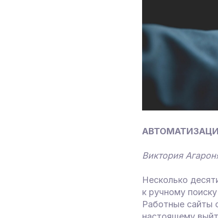
АВТОМАТИЗАЦИЯ 
Виктория Агароня
Несколько десят
к ручному поиску
Работные сайты с
настоящему выйти