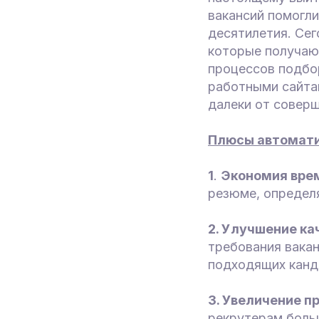
вакансий помогли
десятилетия. Сег
которые получаю
процессов подбор
работными сайта
далеки от соверш
Плюсы автоматиз
1
.
Экономия врем
резюме, определя
2. Улучшение ка
требования вакан
подходящих канд
3. Увеличение п
рекрутерам боль