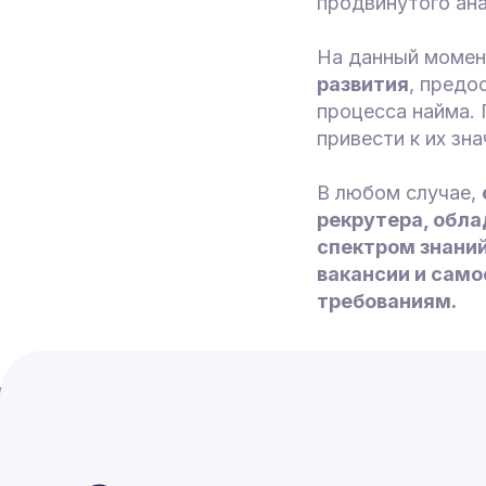
продвинутого ана
На данный моме
развития
, предо
процесса найма. 
привести к их зн
В любом случае,
рекрутера, обл
спектром знаний
вакансии и сам
требованиям.
2023-10-05 16:08