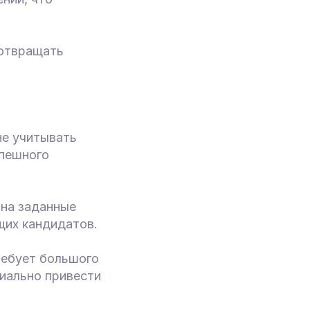
дотвращать
не учитывать
спешного
 на заданные
щих кандидатов.
ребует большого
иально привести