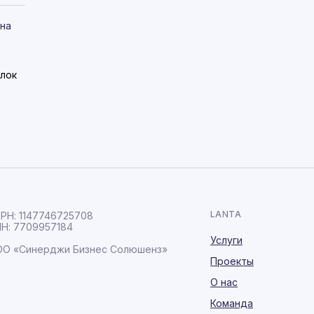
 на
лок
LANTA
РН: 1147746725708
Н: 7709957184
Услуги
О «Синерджи Бизнес Солюшенз»
Проекты
О нас
Команда