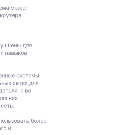
тема может
крутера.
лучшены для
 и навыков
ванные системы
ьных сетях для
дателя, а во-
ез них
 сеть
.
пользовать более
го и