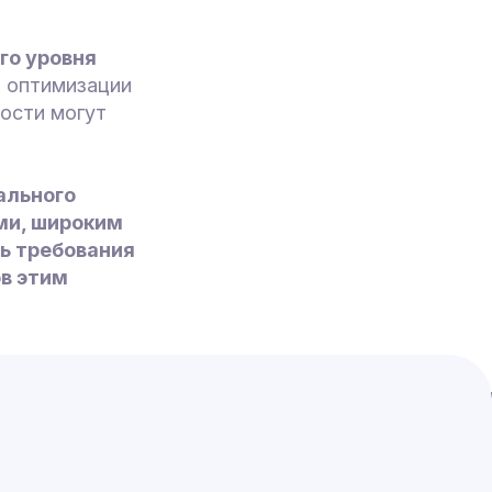
го уровня
и оптимизации
ости могут
ального
ми, широким
ть требования
в этим