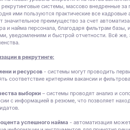
 рекрутинговые системы, массово внедренные за
одня ими пользуются практические все кадровые а
т значительное преимущество за счет автоматиза
а и найма персонала, благодаря фильтрам базы, 
ми, уведомлениям и быстрой отчетности. Всё же,
енства.
ации в рекрутинге:
ени и ресурсов
- системы могут проводить перв
ть соответствие критериям вакансии и фильтрова
чества выборки
– системы проводят анализ и соп
сии с информацией в резюме, что позволяет нахо
идатов.
роцента успешного найма
- автоматизация може
ше информации и инструментов для принятия реше