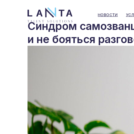
НОВОСТИ
УСЛ
Синдром самозванц
и не бояться разго