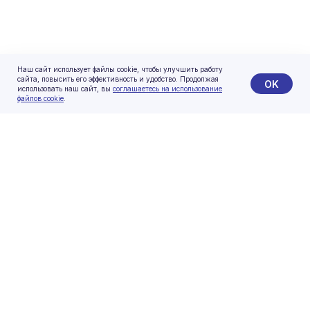
Наш сайт использует файлы cookie, чтобы улучшить работу
сайта, повысить его эффективность и удобство. Продолжая
OK
использовать наш сайт, вы
соглашаетесь на использование
файлов cookie
.
Оставить заявку
Мы свяжемся с вами в ближайшее время
и расскажем обо всем подробнее