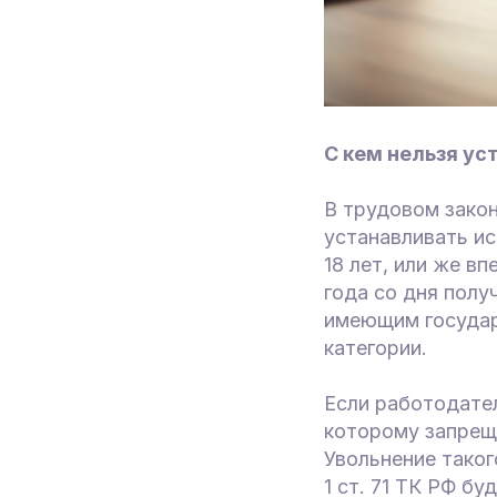
С кем нельзя ус
В трудовом зако
устанавливать ис
18 лет, или же в
года со дня полу
имеющим государ
категории.
Если работодател
которому запреще
Увольнение таког
1 ст. 71 ТК РФ бу