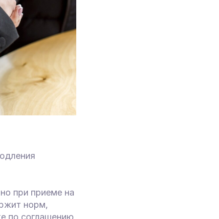
родления
но при приеме на
ержит норм,
е по соглашению