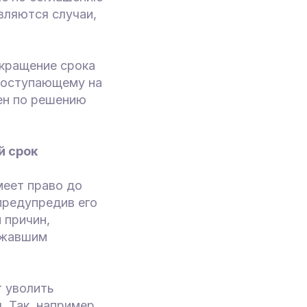
вляются случаи,
окращение срока
 поступающему на
ен по решению
й срок
меет право до
предупредив его
 причин,
ржавшим
т уволить
 Так, например,