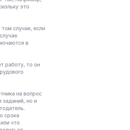
скольку это
 том случае, если
 случае
лючаются в
т работу, то он
рудового
тника на вопрос
 заданий, но и
тодатель.
о срока
 или что
уволиться