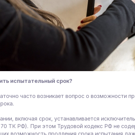
ить испытательный срок?
таточно часто возникает вопрос о возможности п
рока.
ании, включая срок, устанавливается исключитель
ст. 70 ТК РФ). При этом Трудовой кодекс РФ не сод
их возможность продления срока испытания даж