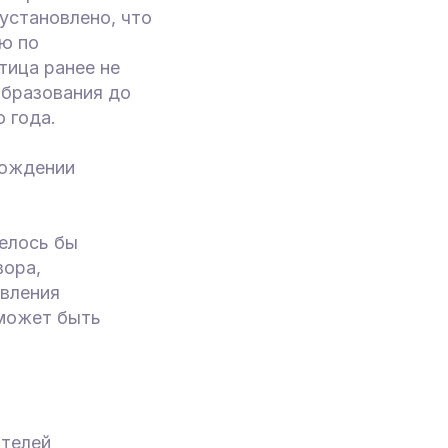
установлено, что
ю по
тица ранее не
образования до
 года.
хождении
телось бы
вора,
овления
 может быть
ителей