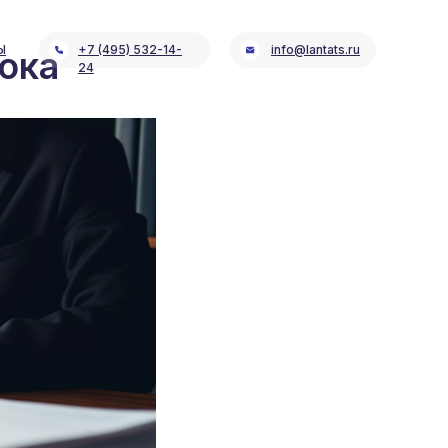
Ы
+7 (495) 532-14-
info@lantats.ru
ока
24