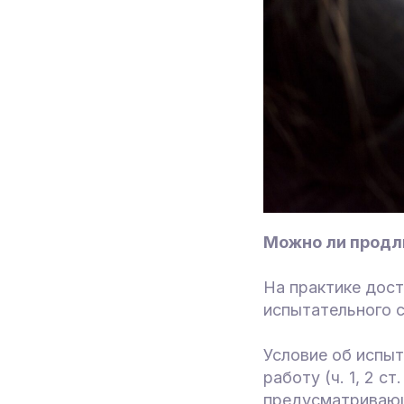
Можно ли продл
На практике дос
испытательного с
Условие об испыт
работу (ч. 1, 2 
предусматривающ