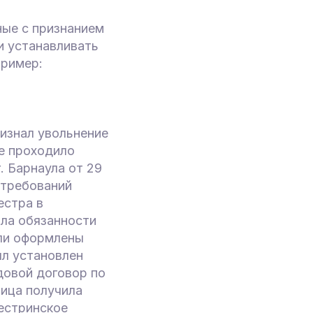
ные с признанием
и устанавливать
пример:
изнал увольнение
ое проходило
 Барнаула от 29
 требований
естра в
яла обязанности
ли оформлены
ыл установлен
довой договор по
тица получила
естринское