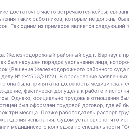
ике достаточно часто встречаются кейсы, связан
ьнения таких работников, которым не должны был
рок. Так одним из примеров является следующий 
а. Железнодорожный районный суд г. Барнаула пр
как был нарушен порядок увольнения лица, котор
ок (Решение Железнодорожного районного суда г.
о делу № 2-2553/2022). В обоснование заявленных
что она была принята на должность медицинская с
еждение, фактически допущена к работе и исполн
тры. Однако, официально трудовые отношения бы
истицей был оформлен трудовой договор, где ей б
рок три месяца. Позже работодатель расторг тру
охождения испытания. Судом установлено, что ис
ании медицинского колледжа по специальности "С