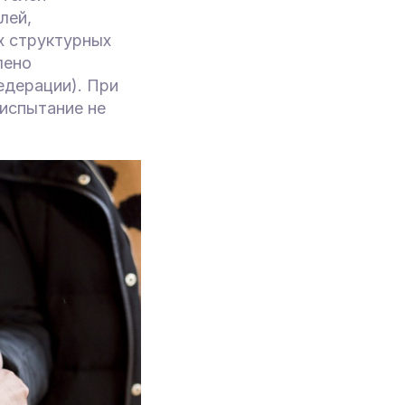
лей,
х структурных
лено
едерации). При
 испытание не