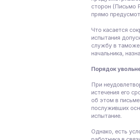
сторон (Письмо Р
прямо предусмот
Что касается сок
испытания допуск
службу в таможе
начальника, назн
Порядок увольн
При неудовлетво
истечения его ср
об этом в письме
послуживших осн
испытание.
Однако, есть усл
работника в связ