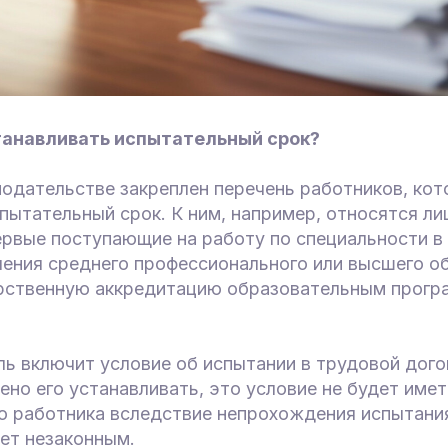
танавливать испытательный срок?
нодательстве закреплен перечень работников, ко
пытательный срок. К ним, например, относятся ли
первые поступающие на работу по специальности в
чения среднего профессионального или высшего о
ственную аккредитацию образовательным програ
ь включит условие об испытании в трудовой дого
но его устанавливать, это условие не будет имет
о работника вследствие непрохождения испытания
дет незаконным.