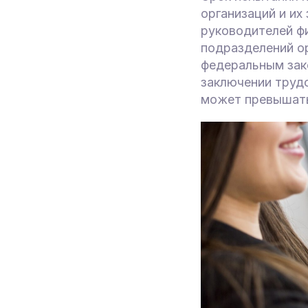
организаций и их
руководителей ф
подразделений ор
федеральным зако
заключении трудо
может превышать